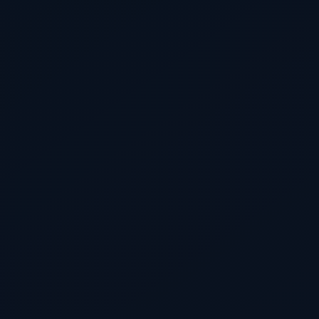
TRX能量租赁 - 0.8TRX=13万能量 直接节省80%！无视对方有没
有U或者是否交易所- 复制地址
【TAZdAh5LU55aUPPZkgF4rupQwg6inQ5J5X】转 0.8 TRX即可
0手续费转账！TG机器人频道：@xingtahttps://www.23123.top/
回复该评论
TRX能量租赁
2025-12-05 11:28:41
TRX能量租赁 - 0.8TRX=13万能量 直接节省80%！无视对方有没
有U或者是否交易所- 复制地址
【TAZdAh5LU55aUPPZkgF4rupQwg6inQ5J5X】转 0.8 TRX即可
0手续费转账！TG机器人频道：@xingtahttps://www.23123.top/
回复该评论
发表评论
取消回复