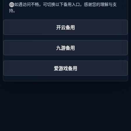
九游体育APP下载-今晚波士顿凯尔特人状态回暖——
NBA常规赛节点到来；气氛紧张；医务组通报恢复的
简单介绍
队内的气氛在逐渐变好欧文开始多传球，塔图姆的效率也在增
强，在常规赛的末端凯尔特人的状态回暖对季后赛会有很大的提
升。 NBA常规赛湖人VS快船开赛时间20221110 1100基本面分
这几场像是莫里...
jiuyou-包含华盛顿奇才发布备战花絮，关键时刻刷新
队史纪录，德甲任务艰巨，数据趋势出现新变化的词
条
詹姆斯以45胜37负成绩带领球队晋身季后赛，在第一轮面对华盛
顿奇才，以总场数4比2击败对手在第二轮面对波士顿凯尔特人，
骑士队迫使凯尔特人进入第七场比赛，但在7场比赛后以总场数3