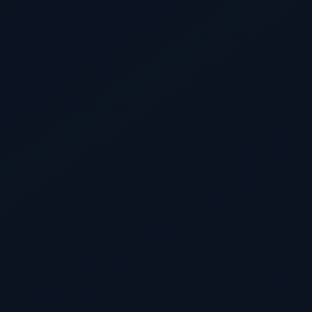
于 2 TRX的都是钓鱼的骗子- 复制地址
【THXfhfV6ThhYzt7d8mm4KL3dE5LWBbwb3s】转
2 TRX即可0手续费转账!TG机器人: @jzzTRXbot 官
网: https://jzztrx.com
波场能量租赁 - 2 TRX=1次转账次数 直接节省80%!
无视对方有没有U或者是否交易所,低于 2 TRX的都
是钓鱼的骗子- 复制地址
【THXfhfV6ThhYzt7d8mm4KL3dE5LWBbwb3s】转
2 TRX即可0手续费转账!TG机器人: @jzzTRXbot 官
网: https://jzztrx.com
波场便宜能量 - 2 TRX=1次转账次数 直接节省80%!
无视对方有没有U或者是否交易所,低于 2 TRX的都
是钓鱼的骗子- 复制地址
【THXfhfV6ThhYzt7d8mm4KL3dE5LWBbwb3s】转
2 TRX即可0手续费转账!TG机器人: @jzzTRXbot 官
网: https://jzztrx.com
trx闪租 - 2 TRX=1次转账次数 直接节省80%!无视对
方有没有U或者是否交易所,低于 2 TRX的都是钓鱼
的骗子- 复制地址
【THXfhfV6ThhYzt7d8mm4KL3dE5LWBbwb3s】转
2 TRX即可0手续费转账!TG机器人: @jzzTRXbot 官
网: https://jzztrx.com