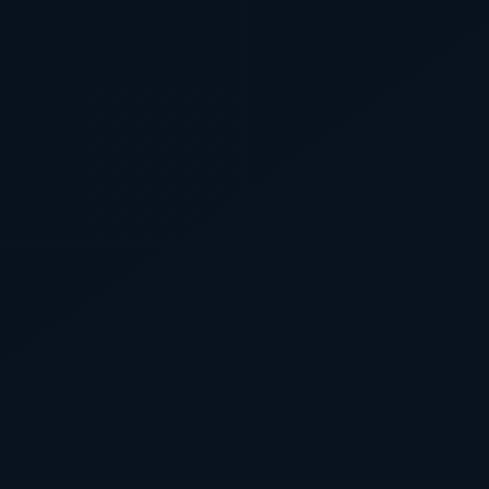
你觉得该怎么做呢？https://www.xjtv1.com
回复该评论
2K影院
2025-11-06 03:40:38
楼主是我最崇拜的人！https://www.2kdy.com
回复该评论
免费电影
2025-11-09 12:20:21
这么好的帖子，应该加精华！https://www.2kdy.com
回复该评论
2K电影
2025-11-09 23:30:47
谢谢楼主的分享！https://www.2kdy.com