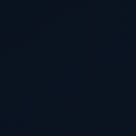
信心回归
(5)
心理建设被强调
(12)
赛场秩序良好
(6)
态度坚定
(9)
更衣室氛围转暖
(4)
身体对抗强度拉满
(6)
目标明确
(4)
细节决定成败
(5)
临场指挥获称赞
(5)
赛季目标并未改变
(7)
悬念犹存
(12)
气氛紧张
(4)
管理层满意
(8)
年轻球员得到机会
(6)
更衣室稳定
(4)
训练强度明显提升
(9)
医务组通报恢复
(4)
球探报告显示潜力
(5)
震撼外界
(6)
阵容厚度经受考验
(6)
轮换策略成焦点
(6)