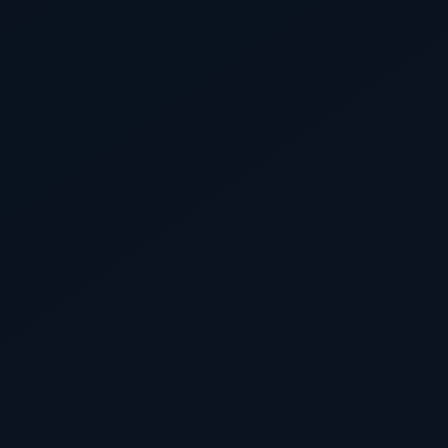
综合球星
伤病情况
数据表现
球员转会
田径赛事
钻石联赛
常见运动损伤防护与康复
综合资讯
科学健身方法
体育科技/政策法规变化
足球赛事
中超
五大联赛
欧冠
篮球新闻
赛事商业化/俱乐部运营
球队战术分析/战绩预测
标签列表
资深球员宣示担当
(5)
细节引发关注
(4)