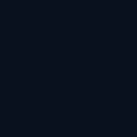
级联赛，主场是王子公园球场截至2022年8月，巴黎圣日耳曼共
夺得10次法甲冠军14...
评论列表
杨磊冰
2025-05-08 03:29:17
客服态度很好，发货也很快，体验非常满意。 客服态度很好，
发货也很快，体验非常满意。
回复该评论
免费电影
2025-11-02 04:47:58
终于看完了，很不错！https://www.2kdy.com
回复该评论
香蕉电影
2025-11-03 21:51:14