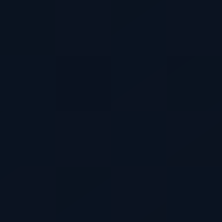
综合球星
伤病情况
数据表现
球员转会
田径赛事
钻石联赛
常见运动损伤防护与康复
综合资讯
科学健身方法
体育科技/政策法规变化
足球赛事
中超
五大联赛
欧冠
篮球新闻
赛事商业化/俱乐部运营
球队战术分析/战绩预测
标签列表
资深球员宣示担当
(5)
细节引发关注
(4)