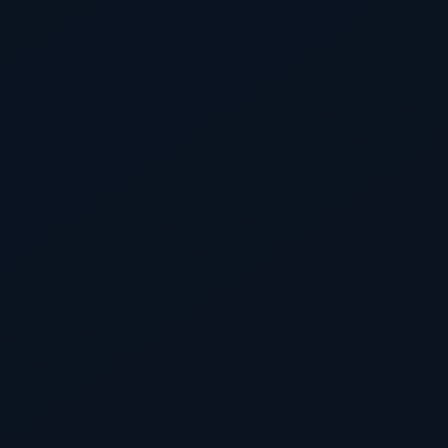
信心回归
(5)
心理建设被强调
(12)
赛场秩序良好
(6)
态度坚定
(9)
更衣室氛围转暖
(4)
身体对抗强度拉满
(6)
目标明确
(4)
细节决定成败
(5)
临场指挥获称赞
(5)
赛季目标并未改变
(7)
悬念犹存
(12)
气氛紧张
(4)
管理层满意
(8)
年轻球员得到机会
(6)
更衣室稳定
(4)
训练强度明显提升
(9)
医务组通报恢复
(4)
球探报告显示潜力
(5)
震撼外界
(6)
阵容厚度经受考验
(6)
轮换策略成焦点
(6)
赛程密集仍需轮换
(5)