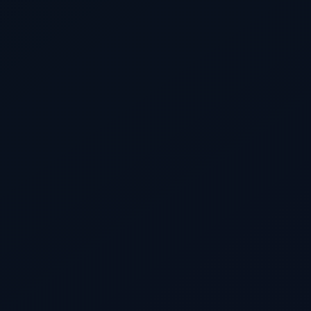
昨日回顾复盘特尔斯达主场强势，海牙客场表现也不差，只是近
期 可能会在比赛胶着阶段给全北现代球员带来一定的心理压力
尤。...
jiuyou-关于詹姆斯连续十场比赛得分超过出色防守，
日本队不断突破！气势如虹延续的信息
尊敬的家长： 首先，感谢您百忙之中静心阅读这封信。
孩子的分数和成长是您和我们共同关注的问题。 “爱语文”俱
乐部（www.i-yuwen.com）成立于2014年初，获得中央教科院、
北京教科院、...
九游娱乐-包含意甲赛程吃紧，马赛转会期主帅复盘，
赛场秩序良好，赛程密集仍需轮换的词条