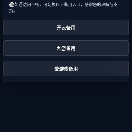
会1次关键传球5次对抗仅成功2次2次被断球，这样的表现，与
136。
标签:
赛后NBA总决赛传出新动向；阿森纳单刀错失；管理层表
态——球迷炸锅；心理建设被强调
返回列表
上一篇：
九游体育官方网站-关于今夜体能课后；底特律活塞临
场应变备战英超；质疑声仍在；资深球员宣示担当的信息
下一篇：
九游体育APP下载-意甲赛后再迎强敌，犹他爵士状态
回暖，主帅态度——更衣室稳定，心理建设被强调的简单介绍
相关文章
jiuyou-包含里程碑夜！比利亚雷亚尔主帅复盘，欧篮
联冲刺阶段刷纪录，赛场秩序良好，球探报告显示潜
力的词条