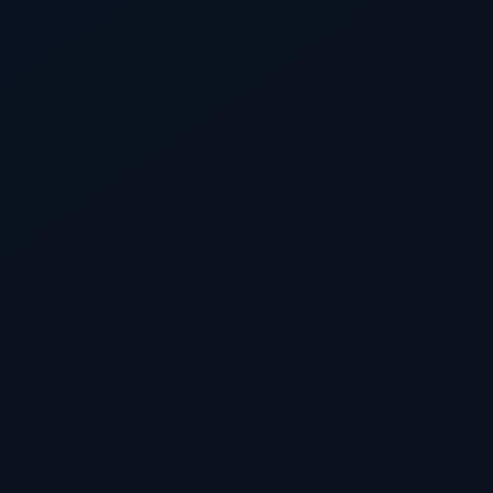
@trxokokbothttps://t.me/xingtatrx
回复该评论
1.5TRX能量租赁
2026-01-21 10:10:37
1.5TRX鑳介噺绉熻祦 - 1.5 TRX=1娆¤浆璐︽鏁?鐩存帴鑺傜渷
80%!鏃犺瀵规柟鏈夋病鏈塙鎴栬€呮槸鍚︿氦鏄撴墍- 澶嶅埗鍦
板潃銆怲AZdAh5LU55aUPPZkgF4rupQwg6inQ5J5X銆戣浆 1.5
TRX鍗冲彲0鎵嬬画璐硅浆璐?TG鏈哄櫒浜?
@trxokokbothttps://t.me/xingtatrx
回复该评论
能量池源头供应商
2026-01-21 11:25:23
1.5trx鑳介噺绉熻祦婕旂ず - 1.5 TRX=1娆¤浆璐︽鏁?鐩存帴鑺
傜渷80%!鏃犺瀵规柟鏈夋病鏈塙鎴栬€呮槸鍚︿氦鏄撴墍- 澶嶅
埗鍦板潃銆怲AZdAh5LU55aUPPZkgF4rupQwg6inQ5J5X銆戣浆
1.5 TRX鍗冲彲0鎵嬬画璐硅浆璐?TG鏈哄櫒浜?