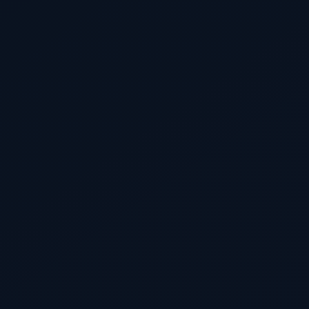
回复该评论
发表评论
取消回复
名称(*)
邮箱(*)
网址
◎欢迎参与讨论，请在这里发表您的看法、交流您的观
评论
点。
网站分类
其他